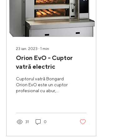
23 ian. 2023
∙
1
min
Orion EvO - Cuptor
vatră electric
Cuptorul vatră Bongard
Orion EvO este un cuptor
profesional cu abur,
potrivit pentru cofetării si
patiserii. Acesta are o
capacitate...
31
0