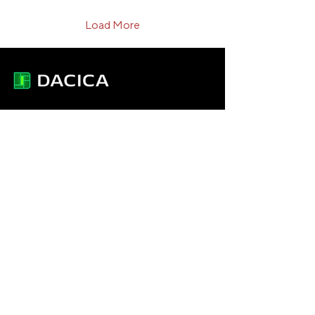
Load More
DACICA EQUIPMENT HEROES
contact@dacica-grup.ro
0744.682.666
Str. Grădinarilor, nr. 7, Pantelimon -
Județul Ilfov, Romania, 077145
INDEX
Acasă
Produse
Consultanță
Mentenanță și Service
Recondiționare