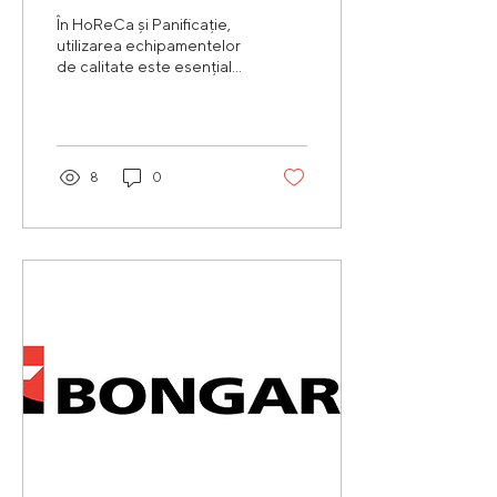
în afacerea ta HoReCa
În HoReCa și Panificație,
utilizarea echipamentelor
de calitate este esențială
pentru a asigura atât
crearea de produse
excelente, cât și...
8
0