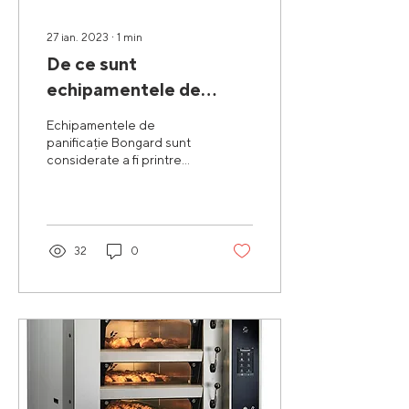
27 ian. 2023
∙
1
min
De ce sunt
echipamentele de
panificație Bongard
Echipamentele de
superioare față de alte
panificație Bongard sunt
considerate a fi printre
branduri?
cele mai bune din
industrie. Acest lucru se
datorează calității...
32
0