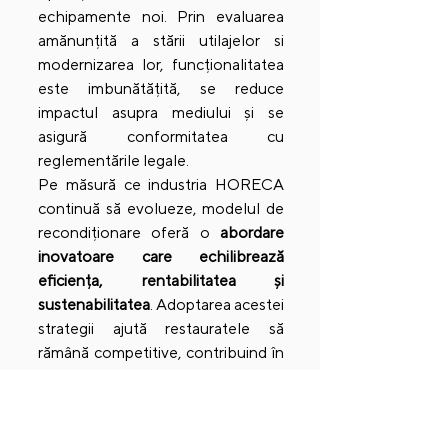
echipamente noi. Prin evaluarea 
amănunțită a stării utilajelor si 
modernizarea lor, funcționalitatea 
este imbunătățită, se reduce 
impactul asupra mediului și se 
asigură conformitatea cu 
reglementările legale. 
Pe măsură ce industria HORECA 
continuă să evolueze, modelul de 
recondiționare oferă o 
abordare 
inovatoare care echilibrează 
eficiența, rentabilitatea și 
sustenabilitatea
. Adoptarea acestei 
strategii ajută restauratele să 
rămână competitive, contribuind în 
același timp la un viitor mai 
sustenabil, iar acest serviciu oferit 
de 
#Dacica
 este modalitatea 