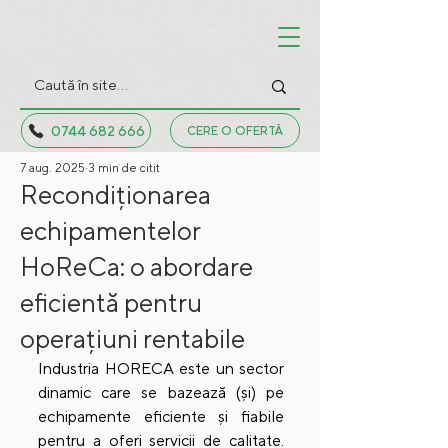
0744 682 666
CERE O OFERTĂ
7 aug. 2025
3 min de citit
Recondiționarea
echipamentelor
HoReCa: o abordare
eficientă pentru
operațiuni rentabile
Industria HORECA este un sector 
dinamic care se bazează (și) pe 
echipamente eficiente și fiabile 
pentru a oferi servicii de calitate. 