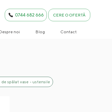
0744 682 666
CERE O OFERTĂ
Despre noi
Blog
Contact
 de spălat vase - ustensile