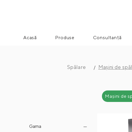
Acasă
Produse
Consultanță
Spălare
Mașini de spăl
/
Mașini de s
Gama