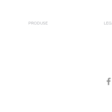
PRODUSE
LEG
Frigorifice
Term
Gătire
Poli
Spălare
Taxa
Service
Pizza & Paste
Coo
Cod 
e
Brutărie & Patiserie
Sisteme de depozitare și transport
Piese de schimb
Chedere