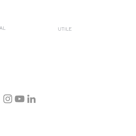
AL
UTILE
eni și Condiții
Contact
tica de Confidențialitate
Cere o ofertă
 verde
kies
etică și conduită