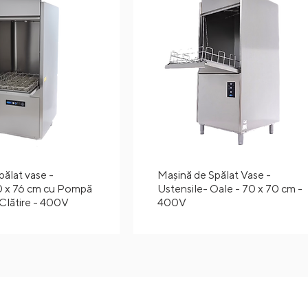
pălat vase -
Maşină de Spălat Vase -
0 x 76 cm cu Pompă
Ustensile- Oale - 70 x 70 cm -
 Clătire - 400V
400V