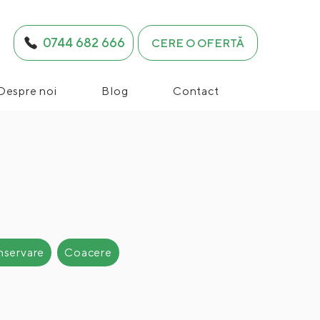
0744 682 666
CERE O OFERTĂ
Despre noi
Blog
Contact
e
nservare
Coacere