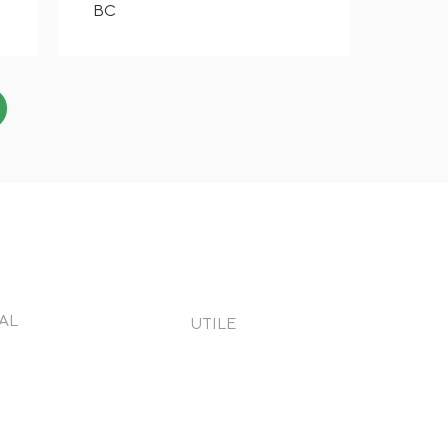
BC
AL
UTILE
eni și Condiții
Contact
tica de Confidențialitate
Cere o ofertă
 verde
kies