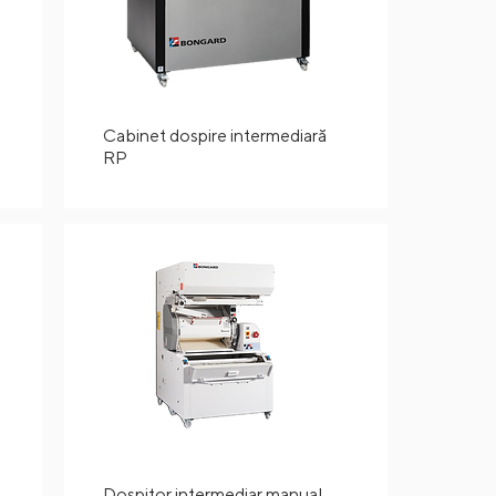
Cabinet dospire intermediară
RP
Dospitor intermediar manual