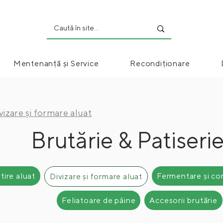
Mentenanță și Service
Recondiționare
vizare și formare aluat
Brutărie & Patiseri
tire aluat
Fermentare și co
Divizare și formare aluat
Feliatoare de pâine
Accesorii brutărie