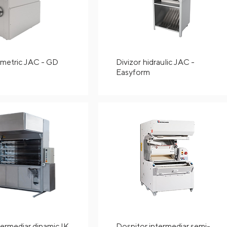
umetric JAC - GD
Divizor hidraulic JAC -
Easyform
termediar dinamic IK
Dospitor intermediar semi-