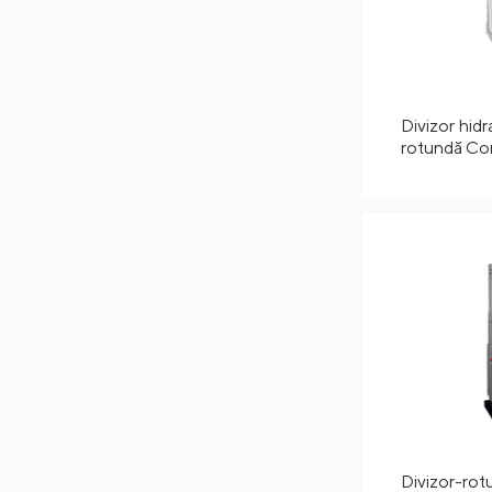
Divizor hidr
rotundă Co
Divizor-rotu