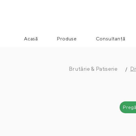
Acasă
Produse
Consultanță
Brutărie & Patiserie
Di
/
Pregă