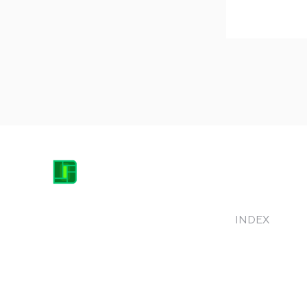
DACICA EQUIPMENT HEROES
INDEX
contact@dacicaheroes.ro
Acasă
Produse
0744.682.666
Consultanță
Mentenanță și 