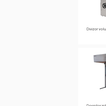
Divizor vol
Dospitor in