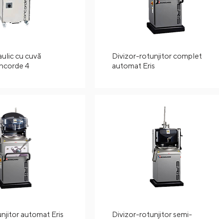
aulic cu cuvă
Divizor-rotunjitor complet
ncorde 4
automat Eris
njitor automat Eris
Divizor-rotunjitor semi-