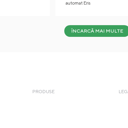
automat Eris
ÎNCARCĂ MAI MULTE
PRODUSE
LEG
Frigorifice
Term
Gătire
Poli
Spălare
Taxa
Service
Pizza & Paste
Coo