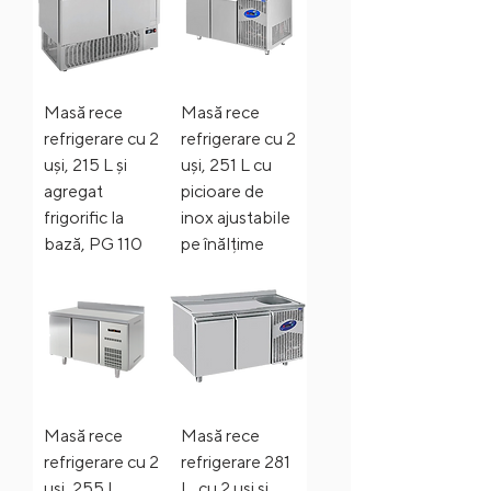
Masă rece
Masă rece
refrigerare cu 2
refrigerare cu 2
uși, 215 L și
uși, 251 L cu
agregat
picioare de
frigorific la
inox ajustabile
bază, PG 110
pe înălțime
Masă rece
Masă rece
refrigerare cu 2
refrigerare 281
uși, 255 L,
L, cu 2 uși și