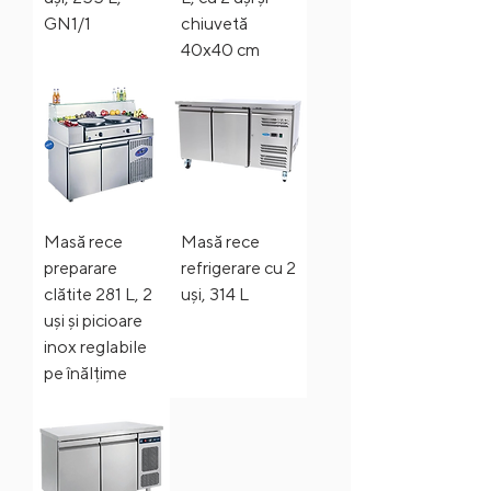
GN1/1
chiuvetă
40x40 cm
Masă rece
Masă rece
preparare
refrigerare cu 2
clătite 281 L, 2
uși, 314 L
uși și picioare
inox reglabile
pe înălțime