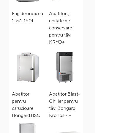
Frigider inox cu
Abatitor și
1 ușă, 150L
unitate de
conservare
pentru tăvi
KRYO+
Abatitor
Abatitor Blast-
pentru
Chiller pentru
cărucioare
tăvi Bongard
Bongard BSC
Kronos - P