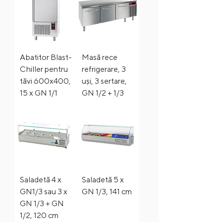
Abatitor Blast-
Masă rece
Chiller pentru
refrigerare, 3
tăvi 600x400,
uși, 3 sertare,
15 x GN 1/1
GN 1/2 + 1/3
Saladetă 4 x
Saladetă 5 x
GN1/3 sau 3 x
GN 1/3, 141 cm
GN 1/3 + GN
1/2, 120 cm