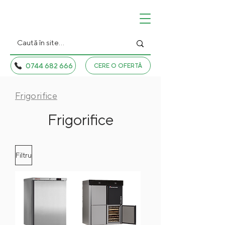
0744 682 666
CERE O OFERTĂ
Frigorifice
Frigorifice
Filtru