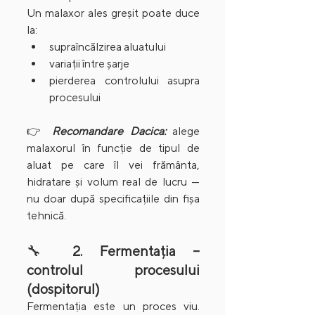
Un malaxor ales greșit poate duce 
la:
supraîncălzirea aluatului
variații între șarje
pierderea controlului asupra 
procesului
👉 
Recomandare Dacica:
 alege 
malaxorul în funcție de tipul de 
aluat pe care îl vei frământa, 
hidratare și volum real de lucru — 
nu doar după specificațiile din fișa 
tehnică.
🔧 
2. Fermentația – 
controlul procesului 
(dospitorul)
Fermentația este un proces viu. 