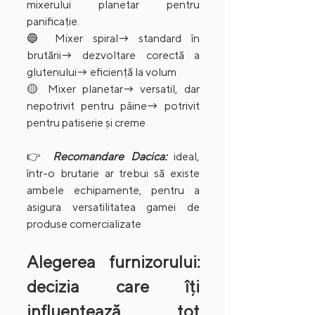
mixerului planetar pentru 
panificație.
🔵 Mixer spiral→ standard în 
brutării→ dezvoltare corectă a 
glutenului→ eficiență la volum
🟡 Mixer planetar→ versatil, dar 
nepotrivit pentru pâine→ potrivit 
pentru patiserie și creme
👉 
Recomandare Dacica:
 ideal, 
într-o brutarie ar trebui să existe 
ambele echipamente, pentru a 
asigura versatilitatea gamei de 
produse comercializate 
Alegerea furnizorului: 
decizia care îți 
influențează tot 