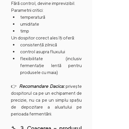
Fără control, devine imprevizibil.
Parametrii critici:
temperatură
umiditate
timp
Un dospitor corect ales îți oferă:
consistență zilnică
control asupra fluxului
flexibilitate (inclusiv 
fermentație lentă pentru 
produsele cu maia)
👉 
Recomandare Dacica:
 privește 
dospitorul ca pe un echipament de 
precizie, nu ca pe un simplu spațiu 
de depozitare a aluatului pe 
perioada fermentării.
🔧 
3. Coacerea – produsul 