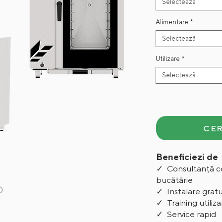
Selectează
Alimentare
*
Selectează
Utilizare
*
Selectează
CER
Beneficiezi de
✓ Consultanță c
bucătărie
D
✓ Instalare grat
✓ Training utiliza
✓ Service rapid