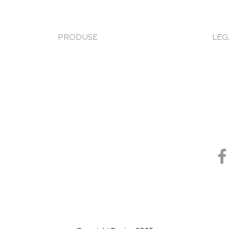
PRODUSE
LEG
Frigorifice
Term
Gătire
Poli
Spălare
Taxa
Service
Pizza & Paste
Coo
Cod 
e
Brutărie & Patiserie
Sisteme de depozitare și transport
Piese de schimb
Chedere