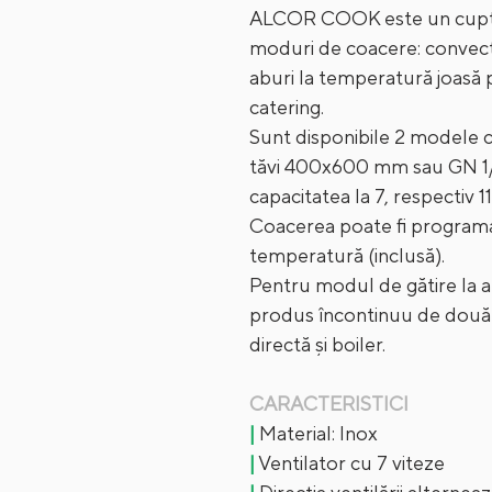
ALCOR COOK este un cuptor
moduri de coacere: convecți
aburi la temperatură joasă p
catering.
Sunt disponibile 2 modele c
tăvi 400x600 mm sau GN 1/1 
capacitatea la 7, respectiv 11
Coacerea poate fi programa
temperatură (inclusă).
Pentru modul de gătire la 
produs încontinuu de două 
directă și boiler.
CARACTERISTICI
|
Material: Inox
|
Ventilator cu 7 viteze