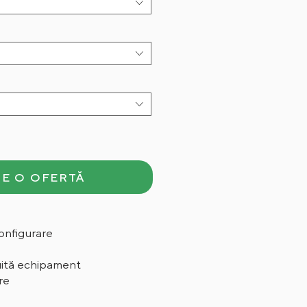
E O OFERTĂ
onfigurare
uită echipament
re