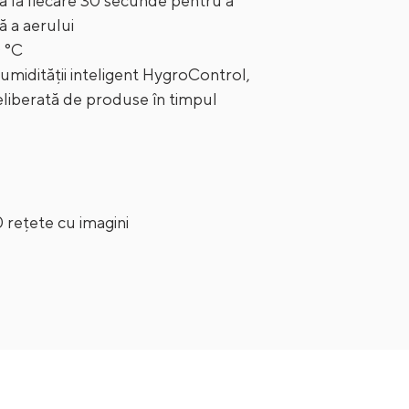
ază la fiecare 30 secunde pentru a
ă a aerului
 °C
idității inteligent HygroControl,
 eliberată de produse în timpul
rețete cu imagini