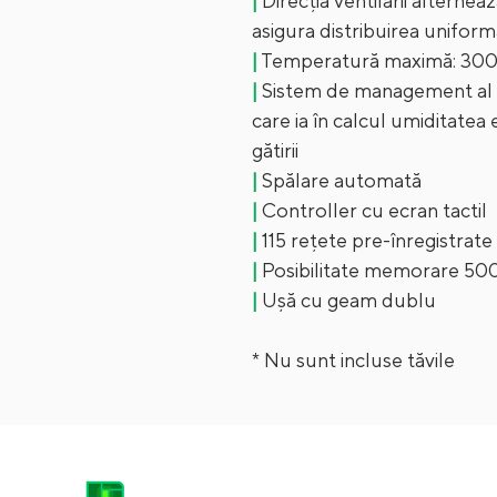
|
Direcția ventilării alterne
asigura distribuirea uniform
|
Temperatură maximă: 300
|
Sistem de management al um
care ia în calcul umiditatea
gătirii
|
Spălare automată
|
Controller cu ecran tactil
|
115 rețete pre-înregistrate
|
Posibilitate memorare 500 
|
Ușă cu geam dublu
* Nu sunt incluse tăvile