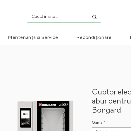
Mentenanță și Service
Recondiționare
Cuptor elec
abur pentru
Bongard
Gama
*