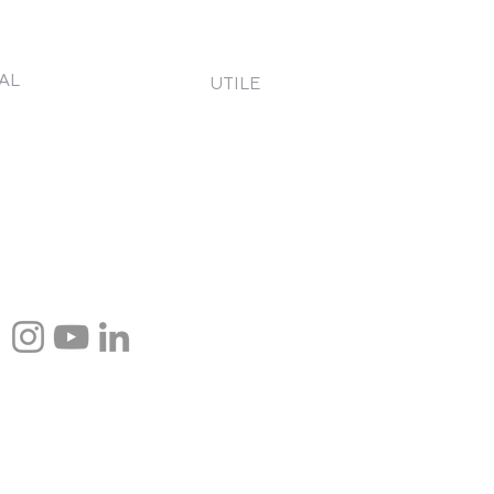
AL
UTILE
eni și Condiții
Contact
tica de Confidențialitate
Cere o ofertă
 verde
kies
etică și conduită