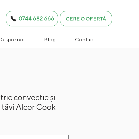
0744 682 666
CERE O OFERTĂ
Despre noi
Blog
Contact
tric convecție și
 tăvi Alcor Cook