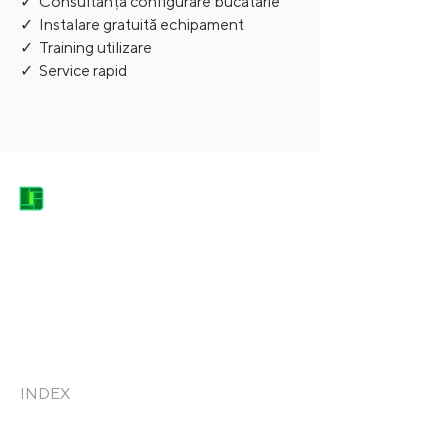
✓ Consultanță configurare bucătărie
✓ Instalare gratuită echipament
✓ Training utilizare
✓ Service rapid
DACICA EQUIPMENT HEROES
contact@dacica-grup.ro
0744.682.666
Str. Grădinarilor, nr. 7, Pantelimon -
Județul Ilfov, Romania, 077145
INDEX
Acasă