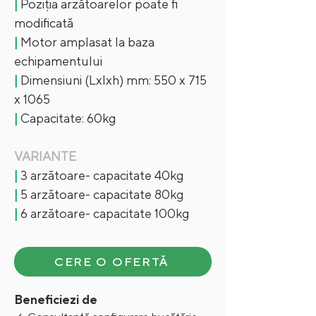
|
Poziția arzătoarelor poate fi
modificată
|
Motor amplasat la baza
echipamentului
|
Dimensiuni (Lxlxh) mm: 550 x 715
x 1065
|
Capacitate: 60kg
VARIANTE
|
3 arzătoare- capacitate 40kg
|
5 arzătoare- capacitate 80kg
|
6 arzătoare- capacitate 100kg
CERE O OFERTĂ
Beneficiezi de