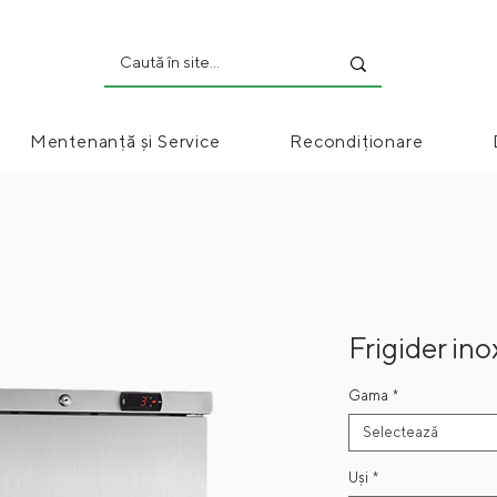
Mentenanță și Service
Recondiționare
Frigider ino
Gama
*
Selectează
Uși
*