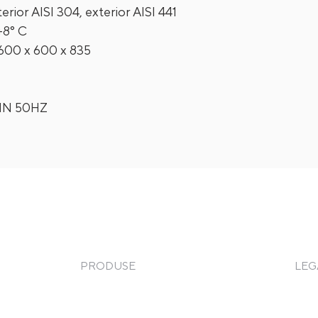
terior AISI 304, exterior AISI 441
+8° C
 600 x 600 x 835
0/1N 50HZ
PRODUSE
LEG
Frigorifice
Term