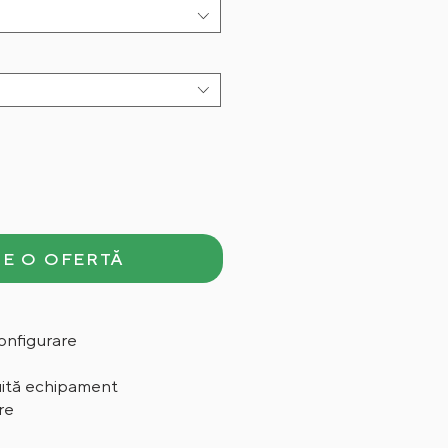
E O OFERTĂ
onfigurare
uită echipament
re