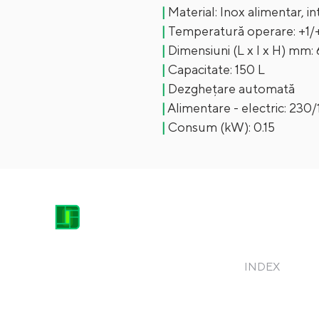
|
Material: Inox alimentar, in
|
Temperatură operare: +1/
|
Dimensiuni (L x l x H) mm:
|
Capacitate: 150 L
|
Dezghețare automată
|
Alimentare - electric: 23
|
Consum (kW): 0.15
DACICA EQUIPMENT HEROES
INDEX
contact@dacicaheroes.ro
Acasă