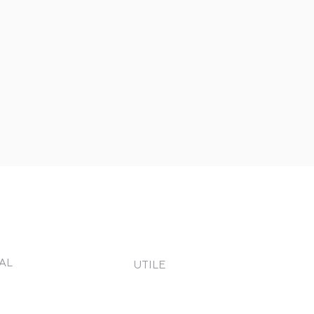
AL
UTILE
eni și Condiții
Contact