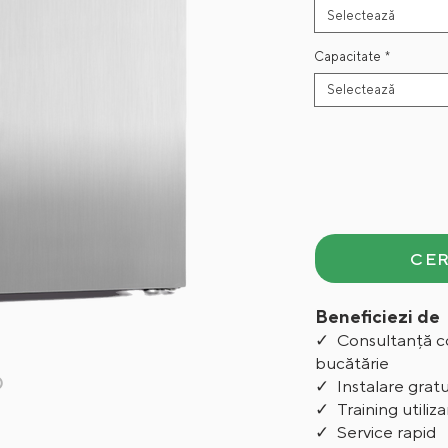
Selectează
Capacitate
*
Selectează
CER
Beneficiezi de
✓ Consultanță c
bucătărie
D
✓ Instalare grat
✓ Training utiliza
✓ Service rapid