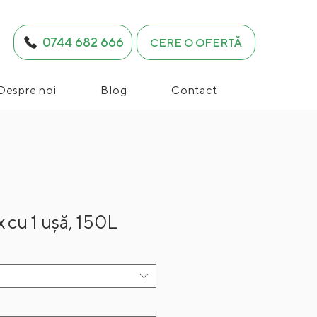
0744 682 666
CERE O OFERTĂ
Despre noi
Blog
Contact
x cu 1 ușă, 150L