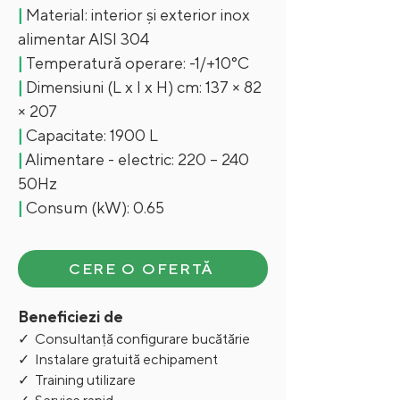
|
Material: interior și exterior inox
alimentar AISI 304
|
Temperatură operare: -1/+10°C
|
Dimensiuni (L x l x H) cm: 137 × 82
× 207
|
Capacitate: 1900 L
|
Alimentare - electric: 220 – 240
50Hz
|
Consum (kW): 0.65
CERE O OFERTĂ
Beneficiezi de
✓ Consultanță configurare bucătărie
✓ Instalare gratuită echipament
✓ Training utilizare