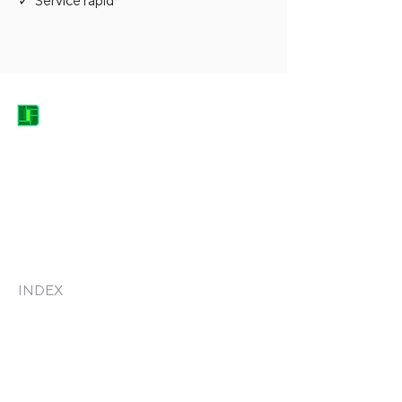
✓ Service rapid
DACICA EQUIPMENT HEROES
contact@dacica-grup.ro
0744.682.666
Str. Grădinarilor, nr. 7, Pantelimon -
Județul Ilfov, Romania, 077145
INDEX
Acasă
Produse
Consultanță
Mentenanță și Service