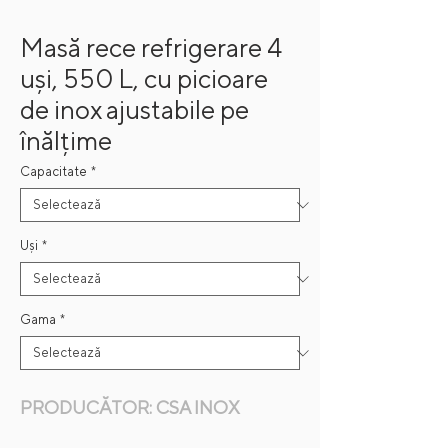
Masă rece refrigerare 4
uși, 550 L, cu picioare
de inox ajustabile pe
înălțime
Capacitate
*
Uși
*
Gama
*
PRODUCĂTOR: CSA INOX