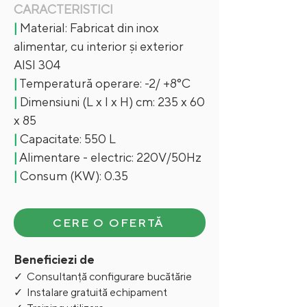
CARACTERISTICI
|
Material: Fabricat din inox
alimentar, cu interior și exterior
AISI 304
|
Temperatură operare: -2/ +8°C
|
Dimensiuni (L x l x H) cm: 235 x 60
x 85
|
Capacitate: 550 L
|
Alimentare - electric: 220V/50Hz
|
Consum (KW): 0.35
CERE O OFERTĂ
Beneficiezi de
✓ Consultanță configurare bucătărie
✓ Instalare gratuită echipament