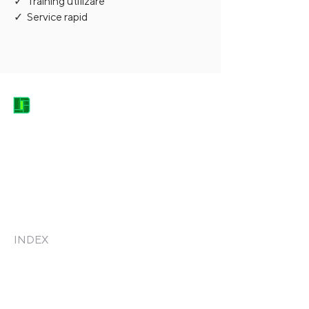
✓ Training utilizare
✓ Service rapid
DACICA EQUIPMENT HEROES
contact@dacica-grup.ro
0744.682.666
Str. Grădinarilor, nr. 7, Pantelimon -
Județul Ilfov, Romania, 077145
INDEX
Acasă
Produse
Consultanță