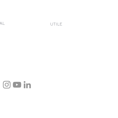
AL
UTILE
eni și Condiții
Contact
tica de Confidențialitate
Cere o ofertă
 verde
kies
etică și conduită