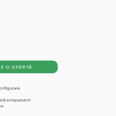
E O OFERTĂ
onfigurare
uită echipament
re