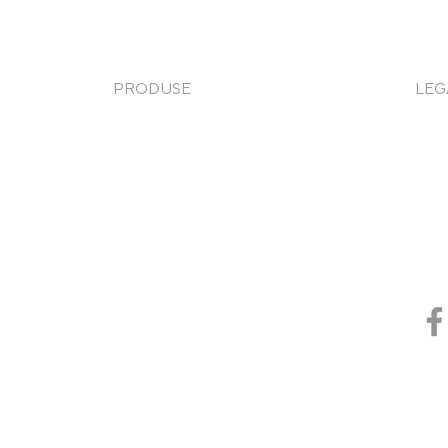
PRODUSE
LEG
Frigorifice
Term
Gătire
Poli
Spălare
Taxa
Service
Pizza & Paste
Coo
Cod 
e
Brutărie & Patiserie
Sisteme de depozitare și transport
Piese de schimb
Chedere