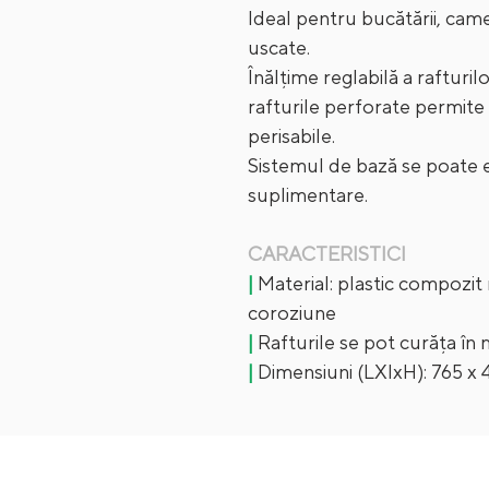
Ideal pentru bucătării, camer
uscate.
Înălțime reglabilă a rafturil
rafturile perforate permit
perisabile.
Sistemul de bază se poate ex
suplimentare.
CARACTERISTICI
|
Material: plastic compozit n
coroziune
|
Rafturile se pot curăța în
|
Dimensiuni (LXlxH): 765 x