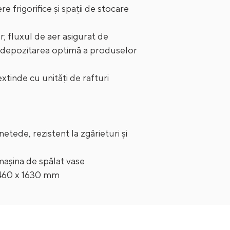
e frigorifice și spații de stocare
or; fluxul de aer asigurat de
e depozitarea optimă a produselor
tinde cu unități de rafturi
etede, rezistent la zgârieturi și
 mașina de spălat vase
 460 x 1630 mm