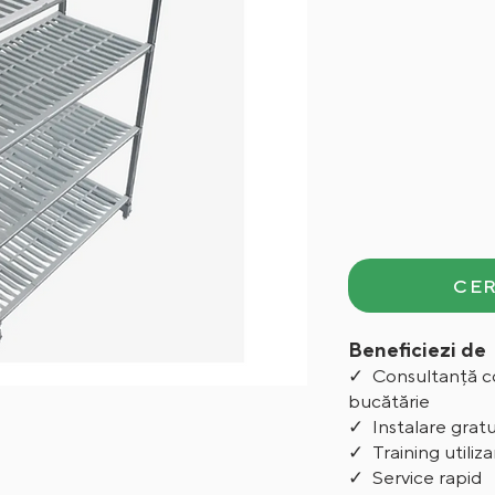
CER
Beneficiezi de
✓ Consultanță c
bucătărie
✓ Instalare grat
✓ Training utiliza
✓ Service rapid