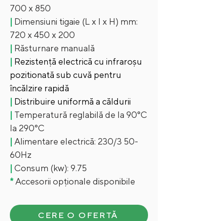
700 x 850
|
Dimensiuni tigaie (L x l x H) mm:
720 x 450 x 200
|
Răsturnare manuală
|
Rezistență electrică cu infraroșu
pozitionată sub cuvă pentru
încălzire rapidă
|
Distribuire uniformă a căldurii
|
Temperatură reglabilă de la 90°C
la 290°C
|
Alimentare electrică: 230/3 50-
60Hz
|
Consum (kw): 9.75
*
Accesorii opționale disponibile
CERE O OFERTĂ