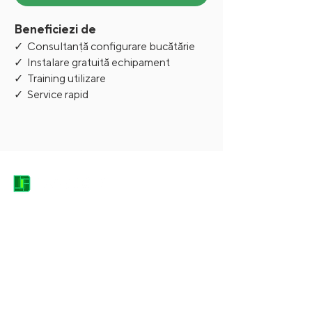
Beneficiezi de
✓ Consultanță configurare bucătărie
✓ Instalare gratuită echipament
✓ Training utilizare
✓ Service rapid
DACICA EQUIPMENT HEROES
contact@dacica-grup.ro
0744.682.666
Str. Grădinarilor, nr. 7, Pantelimon -
Județul Ilfov, Romania, 077145