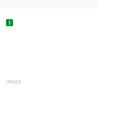
DACICA EQUIPMENT HEROES
contact@dacica-grup.ro
0744.682.666
Str. Grădinarilor, nr. 7, Pantelimon -
Județul Ilfov, Romania, 077145
INDEX
Acasă
Produse
Consultanță
Mentenanță și Service
Recondiționare
Despre noi
Blog