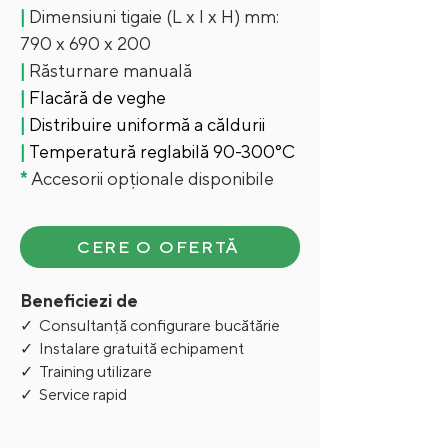
|
Dimensiuni tigaie (L x l x H) mm:
790 x 690 x 200
|
Răsturnare manuală
|
Flacără de veghe
|
Distribuire uniformă a căldurii
|
Temperatură reglabilă 90-300°C
*
Accesorii opționale disponibile
CERE O OFERTĂ
Beneficiezi de
✓ Consultanță configurare bucătărie
✓ Instalare gratuită echipament
✓ Training utilizare
✓ Service rapid