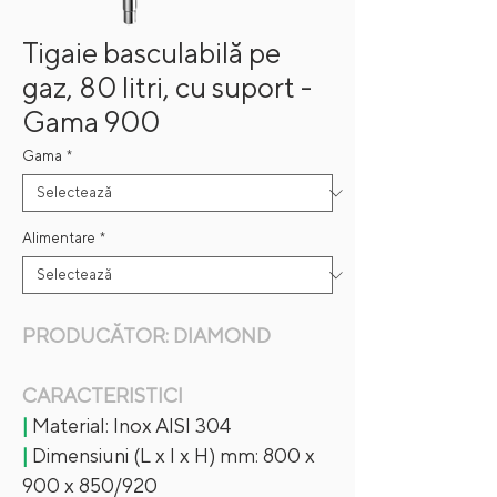
Tigaie basculabilă pe
gaz, 80 litri, cu suport -
Gama 900
Gama
*
Alimentare
*
PRODUCĂTOR: DIAMOND
CARACTERISTICI
|
Material: Inox AISI 304
|
Dimensiuni (L x l x H) mm: 800 x
900 x 850/920